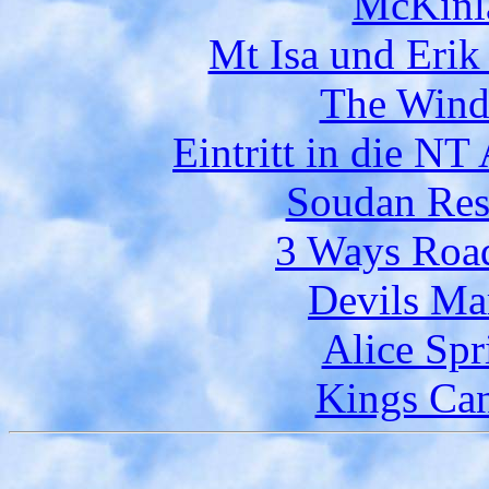
McKinla
Mt Isa und Erik
The Windm
Eintritt in die N
Soudan Rest
3 Ways Road
Devils Ma
Alice Spr
Kings Can