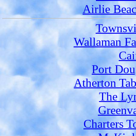
Airlie Bea
Townsvi
Wallaman Fal
Cai
Port Doug
Atherton Tab
The Lyn
Greenva
Charters T