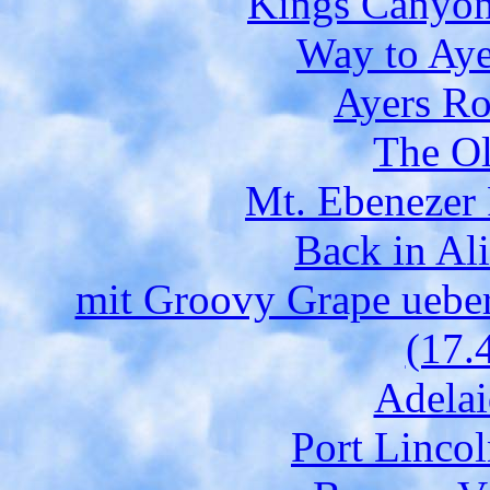
Kings Canyon 
Way to Aye
Ayers Ro
The Ol
Mt. Ebenezer 
Back in Ali
mit Groovy Grape uebe
(17.
Adelai
Port Lincol