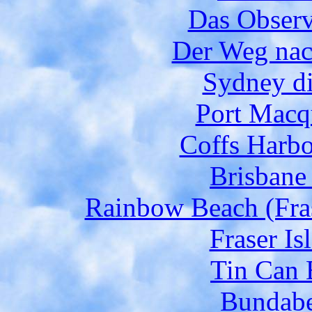
Das Observ
Der Weg nac
Sydney di
Port Macq
Coffs Harbo
Brisbane
Rainbow Beach (Fras
Fraser Is
Tin Can 
Bundabe