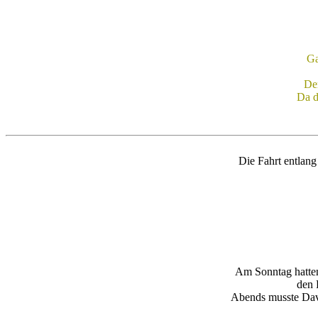
Ga
Der
Da d
Die Fahrt entlang
Am Sonntag hatten 
den 
Abends musste Davi