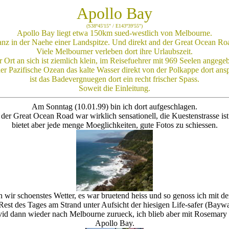
Apollo Bay
(S38º45'15" / E143º39'55")
Apollo Bay liegt etwa 150km sued-westlich von Melbourne.
nz in der Naehe einer Landspitze. Und direkt and der Great Ocean Ro
Viele Melbourner verleben dort ihre Urlaubszeit.
 Ort an sich ist ziemlich klein, im Reisefuehrer mit 969 Seelen angege
er Pazifische Ozean das kalte Wasser direkt von der Polkappe dort ansp
ist das Badevergnuegen dort ein recht frischer Spass.
Soweit die Einleitung.
Am Sonntag (10.01.99) bin ich dort aufgeschlagen.
 der Great Ocean Road war wirklich sensationell, die Kuestenstrasse ist
bietet aber jede menge Moeglichkeiten, gute Fotos zu schiessen.
wir schoenstes Wetter, es war bruetend heiss und so genoss ich mit d
Rest des Tages am Strand unter Aufsicht der hiesigen Life-safer (Baywa
d dann wieder nach Melbourne zurueck, ich blieb aber mit Rosemary
Apollo Bay.