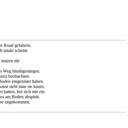
an Road gefahren.
intakt scheint.
e nutzen die
n Weg hinabgestiegen.
en) beobachten.
Boden eingenistet haben.
onst sieht man sie kaum.
hatten, bot sich mir ein
les am Boden abspielt.
ause angekommen.