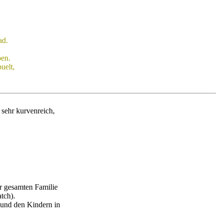
ad.
ben.
uelt,
 sehr kurvenreich,
er gesamten Familie
tch).
 und den Kindern in