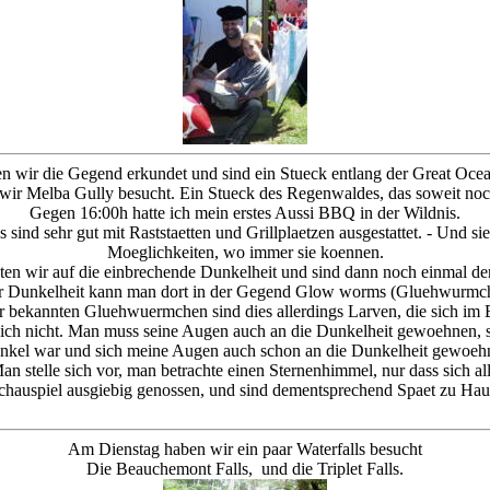
wir die Gegend erkundet und sind ein Stueck entlang der Great Oce
wir Melba Gully besucht. Ein Stueck des Regenwaldes, das soweit noch 
Gegen 16:00h hatte ich mein erstes Aussi BBQ in der Wildnis.
 sind sehr gut mit Raststaetten und Grillplaetzen ausgestattet. - Und si
Moeglichkeiten, wo immer sie koennen.
en wir auf die einbrechende Dunkelheit und sind dann noch einmal de
r Dunkelheit kann man dort in der Gegend Glow worms (Gluehwurmch
 bekannten Gluehwuermchen sind dies allerdings Larven, die sich im 
sich nicht. Man muss seine Augen auch an die Dunkelheit gewoehnen, s
nkel war und sich meine Augen auch schon an die Dunkelheit gewoehnt 
Man stelle sich vor, man betrachte einen Sternenhimmel, nur dass sich al
chauspiel ausgiebig genossen, und sind dementsprechend Spaet zu H
Am Dienstag haben wir ein paar Waterfalls besucht
Die Beauchemont Falls, und die Triplet Falls.