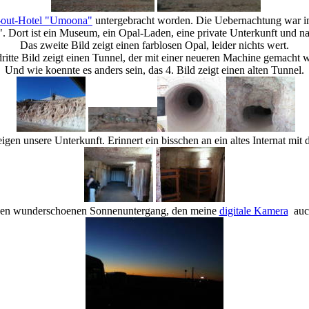
out-Hotel "Umoona"
untergebracht worden. Die Uebernachtung war im 
. Dort ist ein Museum, ein Opal-Laden, eine private Unterkunft und nat
Das zweite Bild zeigt einen farblosen Opal, leider nichts wert.
ritte Bild zeigt einen Tunnel, der mit einer neueren Machine gemacht 
Und wie koennte es anders sein, das 4. Bild zeigt einen alten Tunnel.
igen unsere Unterkunft. Erinnert ein bisschen an ein altes Internat mi
nen wunderschoenen Sonnenuntergang, den meine
digitale Kamera
auch