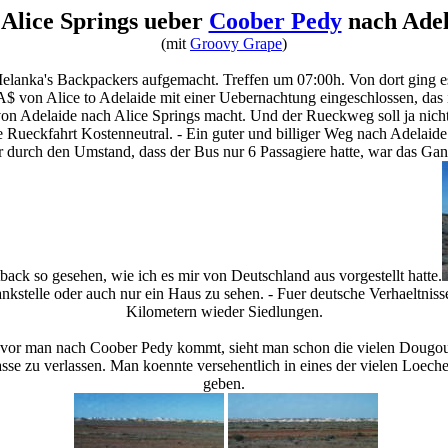
Alice Springs ueber
Coober Pedy
nach Adel
(mit
Groovy Grape
)
lanka's Backpackers aufgemacht. Treffen um 07:00h. Von dort ging 
$ von Alice to Adelaide mit einer Uebernachtung eingeschlossen, das is
n Adelaide nach Alice Springs macht. Und der Rueckweg soll ja nicht 
e Rueckfahrt Kostenneutral. - Ein guter und billiger Weg nach Adelai
r durch den Umstand, dass der Bus nur 6 Passagiere hatte, war das Ganz
back so gesehen, wie ich es mir von Deutschland aus vorgestellt hatte.
stelle oder auch nur ein Haus zu sehen. - Fuer deutsche Verhaeltnisse
Kilometern wieder Siedlungen.
or man nach Coober Pedy kommt, sieht man schon die vielen Dougout
rasse zu verlassen. Man koennte versehentlich in eines der vielen Loe
geben.