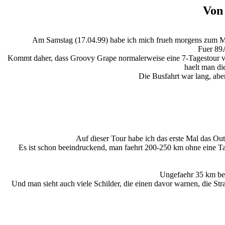
Von 
Am Samstag (17.04.99) habe ich mich frueh morgens zum Me
Fuer 89A
Kommt daher, dass Groovy Grape normalerweise eine 7-Tagestour vo
haelt man di
Die Busfahrt war lang, abe
Auf dieser Tour habe ich das erste Mal das Out
Es ist schon beeindruckend, man faehrt 200-250 km ohne eine Tank
Ungefaehr 35 km bev
Und man sieht auch viele Schilder, die einen davor warnen, die St