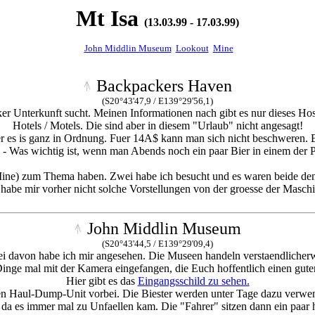
Mt Isa
(13.03.99 - 17.03.99)
John Middlin Museum
Lookout
Mine
Backpackers Haven
(S20°43'47,9 / E139°29'56,1)
er Unterkunft sucht. Meinen Informationen nach gibt es nur dieses Host
Hotels / Motels. Die sind aber in diesem "Urlaub" nicht angesagt!
er es is ganz in Ordnung. Fuer 14A$ kann man sich nicht beschweren. 
n. - Was wichtig ist, wenn man Abends noch ein paar Bier in einem der
a Mine) zum Thema haben. Zwei habe ich besucht und es waren beide d
habe mir vorher nicht solche Vorstellungen von der groesse der Masch
John Middlin Museum
(S20°43'44,5 / E139°29'09,4)
wei davon habe ich mir angesehen. Die Museen handeln verstaendlicher
Dinge mal mit der Kamera eingefangen, die Euch hoffentlich einen gute
Hier gibt es das
Eingangsschild zu sehen.
n Haul-Dump-Unit vorbei. Die Biester werden unter Tage dazu verwend
da es immer mal zu Unfaellen kam. Die "Fahrer" sitzen dann ein paar h