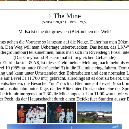
The Mine
(S20°43'28,8 / E139°28'29,5)
Mt Isa ist eine der groessten (Blei-)minen der Welt!
dings gehen die Vorraete so langsam auf die Neige. Daher hat man 20km
. Den Weg will man Uebertage ueberbruecken. Das heisst, das LKW's
ergroundtour) teilzunehmen, muss man sich im Riversleigh Fossil inte
(Das Greyhound Busterminal ist im gleichen Gebaeude)
 Eintritt kostet 35 A$, ist dieses Geld meiner Meinung nach mehr als w
el 19 (985mtr unter Oberflaeche!!!) in die Bleimine eingefahren. Dort
ng und kann unter Umstaenden den Bohrarbeiten und dem normalen L
auf Level 31 (1.700 mtr) gebracht, allerdings ist es dort zu belebt, un
 entschieden, die Besucher "nur" noch in Bleimine auf Level 19 zu bri
d absolut tabu unter Tage, da der Blitz unter Umstaenden eine der S
be ich mir morgens um 7:30 die Mine angetan. Um 11:00 waren wir wi
er Pech, da der Hauptschacht durch einen Defekt fuer Stunden ausser Be