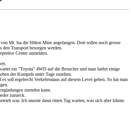
 von Mt. Isa die Hilton Mine angefangen. Dort sollen noch grosse
 den Transport besorgen werden.
rpretive Center anmelden.
ert.
 wartet ein "Toyota" 4WD auf die Besucher und man faehrt einige
eben der Kumpels unter Tage zusehen.
d es soll regelrecht Verkehrsstaus auf diesem Level geben. So hat man
ngen.
prengladungen zuenden kann.
eder zurueck.
trieb war. Ich musste dann einen Tag warten, was sich aber lohnte.