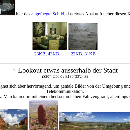
hier das
angefuegte Schild
, das etwas Auskunft ueber diesen Kr
23KB
,
43KB
22KB
,
81KB
Lookout etwas ausserhalb der Stadt
(S20°42'50,0 / E139°33'24,8)
eignet sich aber hervorragend, um geniale Bilder von der Umgebung und 
Telekommunikation.
y. Man kann dort mit einem herkoemmlichen Fahrzeug rauf, allerdings wi