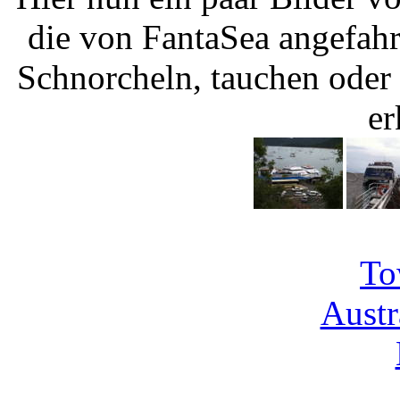
die von FantaSea angefah
Schnorcheln, tauchen oder
er
To
Austr