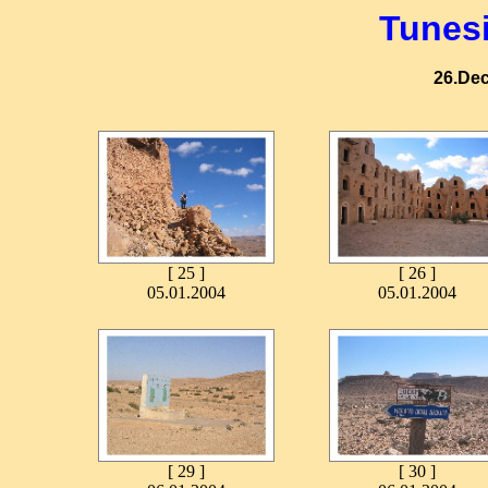
Tunes
26.Dec
[ 25 ]
[ 26 ]
05.01.2004
05.01.2004
[ 29 ]
[ 30 ]