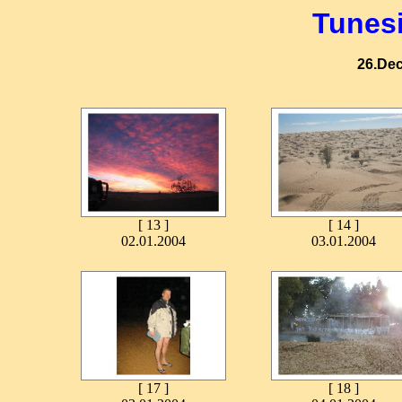
Tunes
26.Dec
[ 13 ]
[ 14 ]
02.01.2004
03.01.2004
[ 17 ]
[ 18 ]