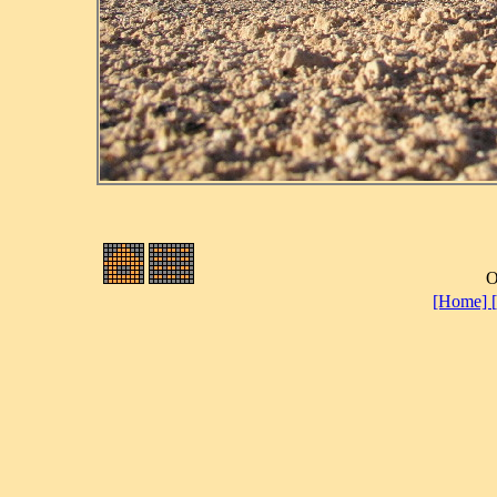
O
[Home]