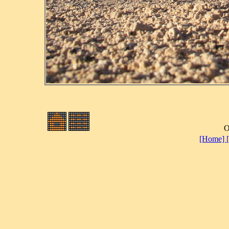
O
[Home]