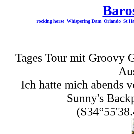
Baros
rocking horse
Whispering Dam
Orlando
St Ha
Tages Tour mit Groovy G
Aus
Ich hatte mich abends 
Sunny's Backp
(S34°55'38.