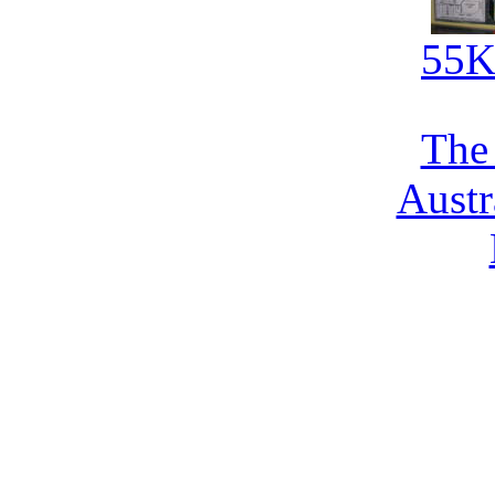
55
The
Austr