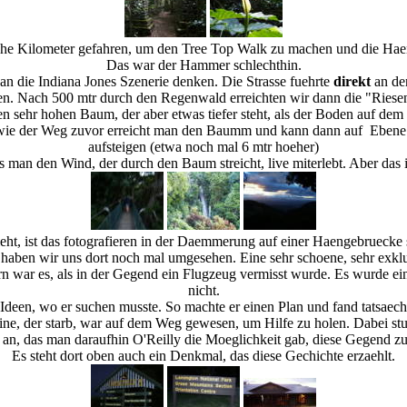
che Kilometer gefahren, um den Tree Top Walk zu machen und die Hae
Das war der Hammer schlechthin.
an die Indiana Jones Szenerie denken. Die Strasse fuehrte
direkt
an de
hen. Nach 500 mtr durch den Regenwald erreichten wir dann die "Riesens
einen sehr hohen Baum, der aber etwas tiefer steht, als der Boden auf 
wie der Weg zuvor erreicht man den Baumm und kann dann auf Ebene1 
aufsteigen (etwa noch mal 6 mtr hoeher)
 man den Wind, der durch den Baum streicht, live miterlebt. Aber das ist
ht, ist das fotografieren in der Daemmerung auf einer Haengebruecke s
haben wir uns dort noch mal umgesehen. Eine sehr schoene, sehr exklus
ern war es, als in der Gegend ein Flugzeug vermisst wurde. Es wurde e
nicht.
 Ideen, wo er suchen musste. So machte er einen Plan und fand tatsaechl
ne, der starb, war auf dem Weg gewesen, um Hilfe zu holen. Dabei stu
an, das man daraufhin O'Reilly die Moeglichkeit gab, diese Gegend z
Es steht dort oben auch ein Denkmal, das diese Gechichte erzaehlt.