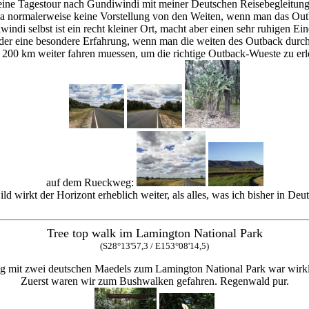
eine Tagestour nach Gundiwindi mit meiner Deutschen Reisebegleitun
a normalerweise keine Vorstellung von den Weiten, wenn man das Out
indi selbst ist ein recht kleiner Ort, macht aber einen sehr ruhigen Ei
ieder eine besondere Erfahrung, wenn man die weiten des Outback durchf
 200 km weiter fahren muessen, um die richtige Outback-Wueste zu erl
auf dem Rueckweg:
ild wirkt der Horizont erheblich weiter, als alles, was ich bisher in De
Tree top walk im Lamington National Park
(S28°13'57,3 / E153°08'14,5)
g mit zwei deutschen Maedels zum Lamington National Park war wirkl
Zuerst waren wir zum Bushwalken gefahren. Regenwald pur.