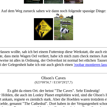
Auf dem Weg zurueck sahen wir dann noch folgende spassige Dinge:
lassen wollte, sah ich bei einem Futterstop diese Werkstatt, die auch e
llte, dass mein Wagen Oel verliert, habe ich mich zum check meines Aut
weise ist alles in Ordnung, der Oelverlust ist normal bei etlichen Tause
i der Gelegenheit habe ich mir auch gleich einen
'roobar montieren lass
Olson's Caves
(S23°09'56,7 / E150°29'27,7)
Es gibt da einen Ort. der heisst "The Caves". Sehr Eindeutig!
r Höhlen, die auch im Lonley Planet empfohlen wird, sind die Olson's 
rt ankam, regnete es ziemlich stark. Aber die Hoehlen waren trotzdem ei
oehle, genannt "The Cathedral". Dort haben in der Vergangenheit scho