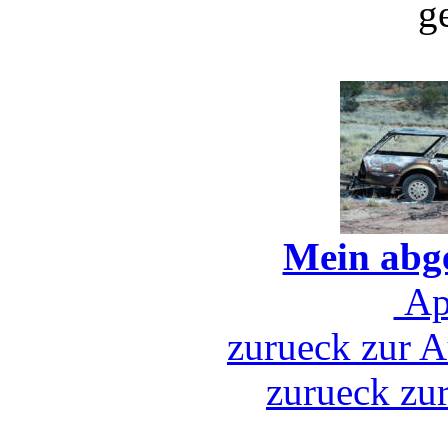
g
Mein abg
Ap
zurueck zur A
zurueck zu