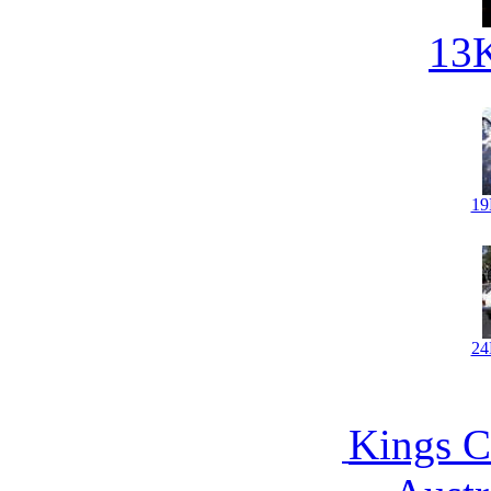
13
1
2
Kings C