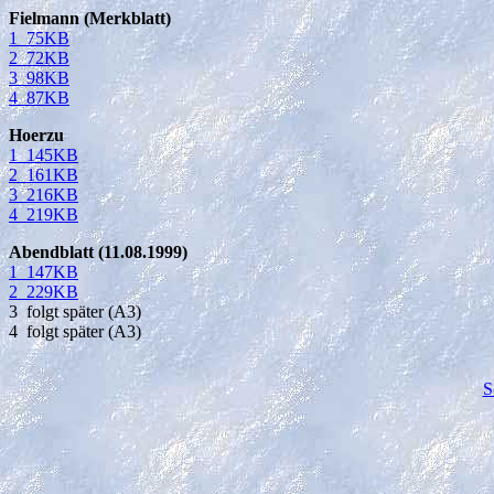
Fielmann (Merkblatt)
1 75KB
2 72KB
3 98KB
4 87KB
Hoerzu
1 145KB
2 161KB
3 216KB
4 219KB
Abendblatt (11.08.1999)
1 147KB
2 229KB
3 folgt später (A3)
4 folgt später (A3)
S