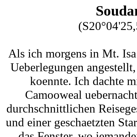
Soudan
(S20°04'25,
Als ich morgens in Mt. Isa
Ueberlegungen angestellt
koennte. Ich dachte mi
Camooweal uebernachte
durchschnittlichen Reiseg
und einer geschaetzten Sta
das Fenster, wo jemande