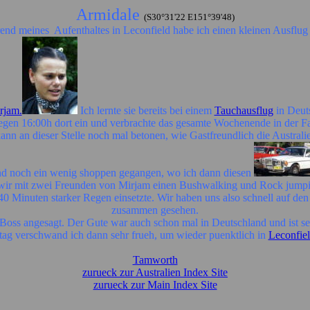
Armidale
(S30°31'22 E151°39'48)
 meines Aufenthaltes in Leconfield habe ich einen kleinen Ausflug
rjam.
Ich lernte sie bereits bei einem
Tauchausflug
in Deut
gegen 16:00h dort ein und verbrachte das gesamte Wochenende in der F
nn an dieser Stelle noch mal betonen, wie Gastfreundlich die Australie
sind noch ein wenig shoppen gegangen, wo ich dann diesen
ir mit zwei Freunden von Mirjam einen Bushwalking und Rock jumpi
wa 40 Minuten starker Regen einsetzte. Wir haben uns also schnell auf
zusammen gesehen.
s angesagt. Der Gute war auch schon mal in Deutschland und ist sehr
g verschwand ich dann sehr frueh, um wieder puenktlich in
Leconfie
Tamworth
zurueck zur Australien Index Site
zurueck zur Main Index Site